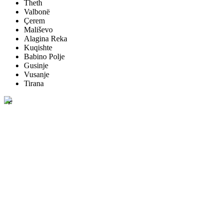
Theth
Valbonë
Çerem
Mališevo
Alagina Reka
Kuqishte
Babino Polje
Gusinje
Vusanje
Tirana