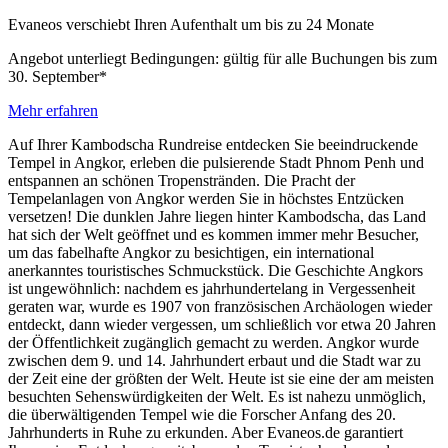
Evaneos verschiebt Ihren Aufenthalt um bis zu 24 Monate
Angebot unterliegt Bedingungen: gültig für alle Buchungen bis zum
30. September*
Mehr erfahren
Auf Ihrer Kambodscha Rundreise entdecken Sie beeindruckende
Tempel in Angkor, erleben die pulsierende Stadt Phnom Penh und
entspannen an schönen Tropenstränden.
Die Pracht der
Tempelanlagen von Angkor werden Sie in höchstes Entzücken
versetzen! Die dunklen Jahre liegen hinter Kambodscha, das Land
hat sich der Welt geöffnet und es kommen immer mehr Besucher,
um das fabelhafte Angkor zu besichtigen, ein international
anerkanntes touristisches Schmuckstück. Die Geschichte Angkors
ist ungewöhnlich: nachdem es jahrhundertelang in Vergessenheit
geraten war, wurde es 1907 von französischen Archäologen wieder
entdeckt, dann wieder vergessen, um schließlich vor etwa 20 Jahren
der Öffentlichkeit zugänglich gemacht zu werden. Angkor wurde
zwischen dem 9. und 14. Jahrhundert erbaut und die Stadt war zu
der Zeit eine der größten der Welt. Heute ist sie eine der am meisten
besuchten Sehenswürdigkeiten der Welt. Es ist nahezu unmöglich,
die überwältigenden Tempel wie die Forscher Anfang des 20.
Jahrhunderts in Ruhe zu erkunden. Aber Evaneos.de garantiert