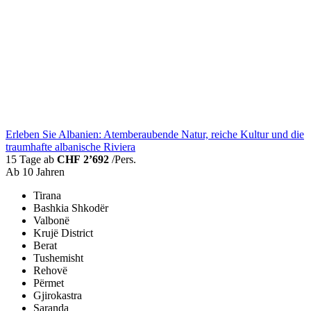
Erleben Sie Albanien: Atemberaubende Natur, reiche Kultur und die
traumhafte albanische Riviera
15 Tage ab
CHF 2’692
/Pers.
Ab 10 Jahren
Tirana
Bashkia Shkodër
Valbonë
Krujë District
Berat
Tushemisht
Rehovë
Përmet
Gjirokastra
Saranda