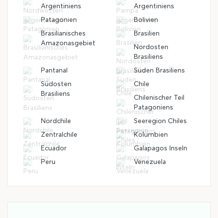
Argentiniens
Argentiniens
Patagonien
Bolivien
Brasilianisches
Brasilien
Amazonasgebiet
Nordosten
Brasiliens
Pantanal
Süden Brasiliens
Südosten
Chile
Brasiliens
Chilenischer Teil
Patagoniens
Nordchile
Seeregion Chiles
Zentralchile
Kolumbien
Ecuador
Galapagos Inseln
Peru
Venezuela