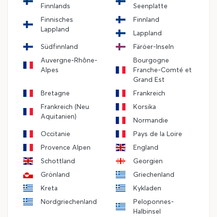
Finnlands
Seenplatte
Finnisches
Finnland
Lappland
Lappland
Südfinnland
Färöer-Inseln
Auvergne-Rhône-
Bourgogne
Alpes
Franche-Comté et
Grand Est
Bretagne
Frankreich
Frankreich (Neu
Korsika
Aquitanien)
Normandie
Occitanie
Pays de la Loire
Provence Alpen
England
Schottland
Georgien
Grönland
Griechenland
Kreta
Kykladen
Nordgriechenland
Peloponnes-
Halbinsel