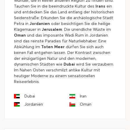
Wunder, die in keiner anderen Region zu finden sind.
Tauchen Sie in die beeindruckte Kultur des
Irans
ein
und entdecken Sie das Land entlang der historischen
Seidenstraße. Erkunden Sie die archäologische Stadt
Petra in
Jordanien
oder besichtigen Sie die heilige
Klagemauer in
Jerusalem
. Die unendliche Wüste im
Oman
und das imposante Wadi Rum in Jordanien
sind das reinste Paradies für Naturliebhaber. Eine
Abkühlung im
Toten Meer
dürfen Sie sich auch
keinen Fall entgehen lassen. Der Kontrast zwischen
der einzigartigen Natur und den modernen,
dynamischen Städten wie
Dubai
wird Sie verzaubern.
Im Nahen Osten verschmilzt antike Kultur mit
heutiger Moderne zu einem sensationellen
Reiseerlebnis.
Dubai
Iran
Jordanien
Oman