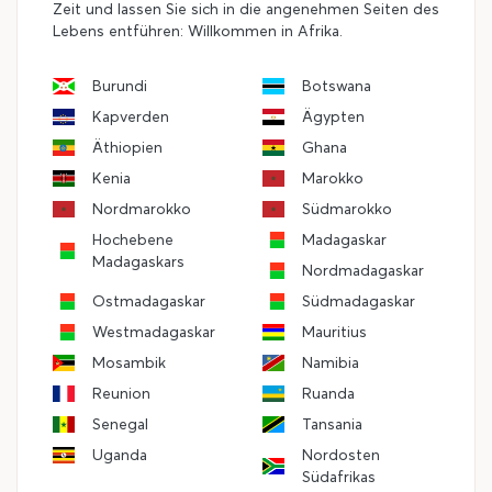
Zeit und lassen Sie sich in die angenehmen Seiten des
Lebens entführen: Willkommen in Afrika.
Burundi
Botswana
Kapverden
Ägypten
Äthiopien
Ghana
Kenia
Marokko
Nordmarokko
Südmarokko
Hochebene
Madagaskar
Madagaskars
Nordmadagaskar
Ostmadagaskar
Südmadagaskar
Westmadagaskar
Mauritius
Mosambik
Namibia
Reunion
Ruanda
Senegal
Tansania
Uganda
Nordosten
Südafrikas