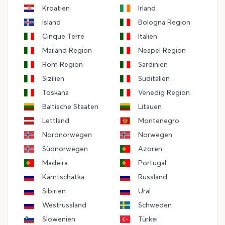
Kroatien
Irland
Island
Bologna Region
Cinque Terre
Italien
Mailand Region
Neapel Region
Rom Region
Sardinien
Sizilien
Süditalien
Toskana
Venedig Region
Baltische Staaten
Litauen
Lettland
Montenegro
Nordnorwegen
Norwegen
Südnorwegen
Azoren
Madeira
Portugal
Kamtschatka
Russland
Sibirien
Ural
Westrussland
Schweden
Slowenien
Türkei