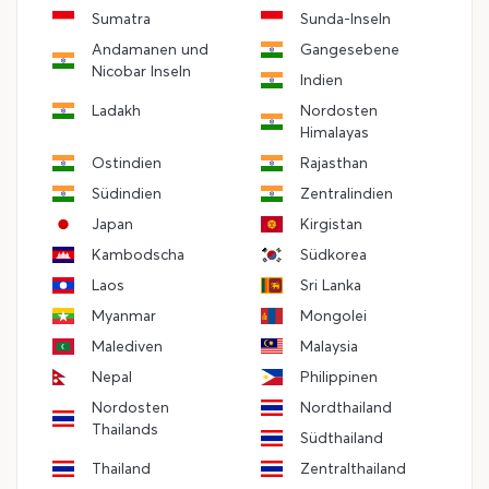
Sumatra
Sunda-Inseln
Andamanen und
Gangesebene
Nicobar Inseln
Indien
Ladakh
Nordosten
Himalayas
Ostindien
Rajasthan
Südindien
Zentralindien
Japan
Kirgistan
Kambodscha
Südkorea
Laos
Sri Lanka
Myanmar
Mongolei
Malediven
Malaysia
Nepal
Philippinen
Nordosten
Nordthailand
Thailands
Südthailand
Thailand
Zentralthailand