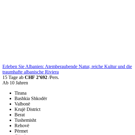
Erleben Sie Albanien: Atemberaubende Natur, reiche Kultur und die
traumhafte albanische Riviera
15 Tage ab
CHF 2’692
/Pers.
Ab 10 Jahren
Tirana
Bashkia Shkodër
Valbonë
Krujë District
Berat
Tushemisht
Rehovë
Përmet