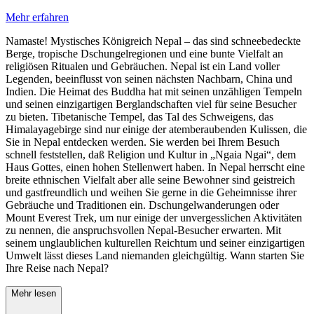
Mehr erfahren
Namaste! Mystisches Königreich Nepal – das sind schneebedeckte
Berge, tropische Dschungelregionen und eine bunte Vielfalt an
religiösen Ritualen und Gebräuchen. Nepal ist ein Land voller
Legenden, beeinflusst von seinen nächsten Nachbarn, China und
Indien. Die Heimat des Buddha hat mit seinen unzähligen Tempeln
und seinen einzigartigen Berglandschaften viel für seine Besucher
zu bieten. Tibetanische Tempel, das Tal des Schweigens, das
Himalayagebirge sind nur einige der atemberaubenden Kulissen, die
Sie in Nepal entdecken werden. Sie werden bei Ihrem Besuch
schnell feststellen, daß Religion und Kultur in „Ngaia Ngai“, dem
Haus Gottes, einen hohen Stellenwert haben. In Nepal herrscht eine
breite ethnischen Vielfalt aber alle seine Bewohner sind geistreich
und gastfreundlich und weihen Sie gerne in die Geheimnisse ihrer
Gebräuche und Traditionen ein. Dschungelwanderungen oder
Mount Everest Trek, um nur einige der unvergesslichen Aktivitäten
zu nennen, die anspruchsvollen Nepal-Besucher erwarten. Mit
seinem unglaublichen kulturellen Reichtum und seiner einzigartigen
Umwelt lässt dieses Land niemanden gleichgültig. Wann starten Sie
Ihre Reise nach Nepal?
Mehr lesen