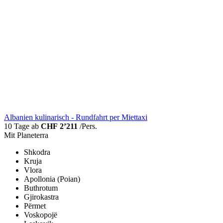
Albanien kulinarisch - Rundfahrt per Miettaxi
10 Tage ab
CHF 2’211
/Pers.
Mit Planeterra
Shkodra
Kruja
Vlora
Apollonia (Poian)
Buthrotum
Gjirokastra
Përmet
Voskopojë