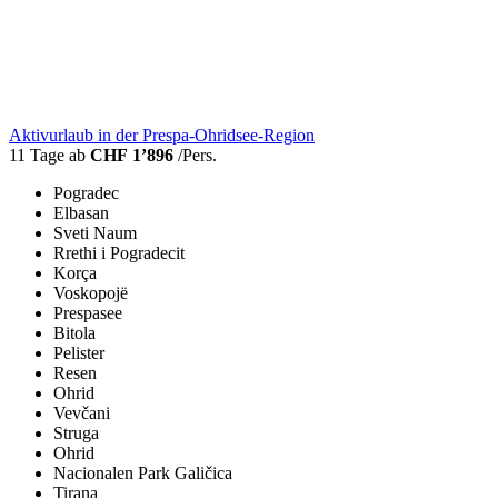
Aktivurlaub in der Prespa-Ohridsee-Region
11 Tage ab
CHF 1’896
/Pers.
Pogradec
Elbasan
Sveti Naum
Rrethi i Pogradecit
Korça
Voskopojë
Prespasee
Bitola
Pelister
Resen
Ohrid
Vevčani
Struga
Ohrid
Nacionalen Park Galičica
Tirana