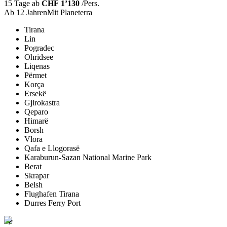
15 Tage ab
CHF 1’130
/Pers.
Ab 12 Jahren
Mit Planeterra
Tirana
Lin
Pogradec
Ohridsee
Liqenas
Përmet
Korça
Ersekë
Gjirokastra
Qeparo
Himarë
Borsh
Vlora
Qafa e Llogorasë
Karaburun-Sazan National Marine Park
Berat
Skrapar
Belsh
Flughafen Tirana
Durres Ferry Port