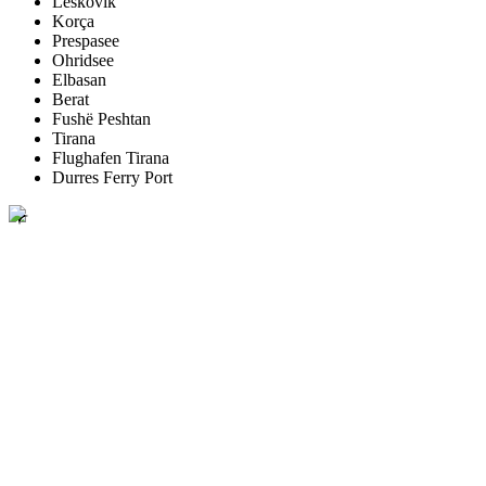
Leskovik
Korça
Prespasee
Ohridsee
Elbasan
Berat
Fushë Peshtan
Tirana
Flughafen Tirana
Durres Ferry Port