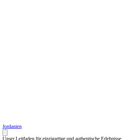
Jordanien
Unser Leitfaden für einzigartige und authentische Erlebnisse