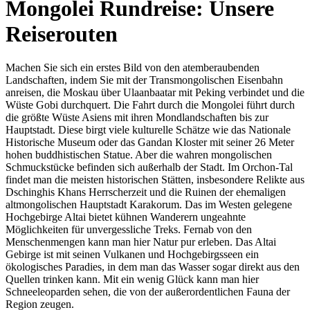
Mongolei Rundreise: Unsere
Reiserouten
Machen Sie sich ein erstes Bild von den atemberaubenden
Landschaften, indem Sie mit der Transmongolischen Eisenbahn
anreisen, die Moskau über Ulaanbaatar mit Peking verbindet und die
Wüste Gobi durchquert. Die Fahrt durch die Mongolei führt durch
die größte Wüste Asiens mit ihren Mondlandschaften bis zur
Hauptstadt. Diese birgt viele kulturelle Schätze wie das Nationale
Historische Museum oder das Gandan Kloster mit seiner 26 Meter
hohen buddhistischen Statue. Aber die wahren mongolischen
Schmuckstücke befinden sich außerhalb der Stadt. Im Orchon-Tal
findet man die meisten historischen Stätten, insbesondere Relikte aus
Dschinghis Khans Herrscherzeit und die Ruinen der ehemaligen
altmongolischen Hauptstadt Karakorum. Das im Westen gelegene
Hochgebirge Altai bietet kühnen Wanderern ungeahnte
Möglichkeiten für unvergessliche Treks. Fernab von den
Menschenmengen kann man hier Natur pur erleben. Das Altai
Gebirge ist mit seinen Vulkanen und Hochgebirgsseen ein
ökologisches Paradies, in dem man das Wasser sogar direkt aus den
Quellen trinken kann. Mit ein wenig Glück kann man hier
Schneeleoparden sehen, die von der außerordentlichen Fauna der
Region zeugen.