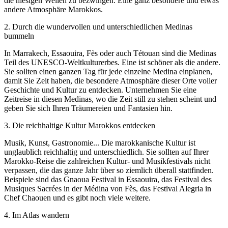
die hiesigen Wellen zu bezwingen. Eine ganz besondere und etwas
andere Atmosphäre Marokkos.
2
.
Durch die wundervollen und unterschiedlichen Medinas
bummeln
In Marrakech, Essaouira, Fès oder auch Tétouan sind die Medinas
Teil des UNESCO-Weltkulturerbes. Eine ist schöner als die andere.
Sie sollten einen ganzen Tag für jede einzelne Medina einplanen,
damit Sie Zeit haben, die besondere Atmosphäre dieser Orte voller
Geschichte und Kultur zu entdecken. Unternehmen Sie eine
Zeitreise in diesen Medinas, wo die Zeit still zu stehen scheint und
geben Sie sich Ihren Träumereien und Fantasien hin.
3
.
Die reichhaltige Kultur Marokkos entdecken
Musik, Kunst, Gastronomie... Die marokkanische Kultur ist
unglaublich reichhaltig und unterschiedlich. Sie sollten auf Ihrer
Marokko-Reise die zahlreichen Kultur- und Musikfestivals nicht
verpassen, die das ganze Jahr über so ziemlich überall stattfinden.
Beispiele sind das Gnaoua Festival in Essaouira, das Festival des
Musiques Sacrées in der Médina von Fès, das Festival Alegria in
Chef Chaouen und es gibt noch viele weitere.
4
.
Im Atlas wandern