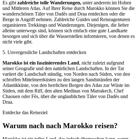
Es gibt
zahlreiche tolle Wanderungen,
unter anderem im Hohen
und Mittleren Atlas. Auf Ihrer Reise durch Marokko können Sie die
wunderschönen Täler von Dadès und Draa entdecken oder die
Berge in Angriff nehmen. Zahlreiche Guides und Reiseagenturen
organisieren Trekkings und Wanderungen. Diejenigen, die lieber
alleine unterwegs sind, können sich einfach eine gute Landkarte
besorgen und sich über die Wasserstellen informieren, von denen es
nicht viele gibt.
5
.
Unvergessliche Landschaften entdecken
Marokko ist ein faszinierendes Land
, nicht zuletzt aufgrund
seiner Geografie und den natürlichen Landschaften. In der Tat
variiert die Landschaft ständig, von Norden nach Süden, von den
schroffen Mittelmeerküsten zu den langen Sandstränden der
Atlantikküste, von den herrlichen Bergen des Atlas zur Wüste im
Süden, mit dem Riff, den alten Medinas von Marrakech, Chef
Chaouen oder Fès, über die unglaublichen Täler von Dadès und
Draa.
Entdecke das Reiseziel
Warum nach nach Marokko reisen?
Marokko ist ein tolles Land, das jedoch überraschen kann, wenn