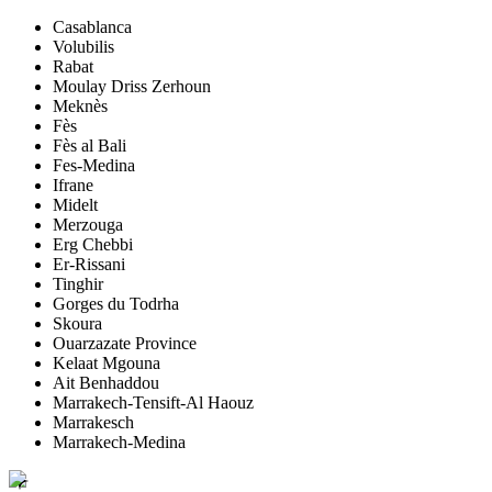
Casablanca
Volubilis
Rabat
Moulay Driss Zerhoun
Meknès
Fès
Fès al Bali
Fes-Medina
Ifrane
Midelt
Merzouga
Erg Chebbi
Er-Rissani
Tinghir
Gorges du Todrha
Skoura
Ouarzazate Province
Kelaat Mgouna
Ait Benhaddou
Marrakech-Tensift-Al Haouz
Marrakesch
Marrakech-Medina