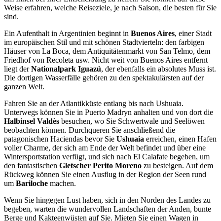
Weise erfahren, welche Reiseziele, je nach Saison, die besten für Sie
sind.
Ein Aufenthalt in Argentinien beginnt in
Buenos Aires
, einer Stadt
im europäischen Stil und mit schönen Stadtvierteln: den farbigen
Häuser von La Boca, dem Antiquitätenmarkt von San Telmo, dem
Friedhof von Recoleta usw. Nicht weit von Buenos Aires entfernt
liegt der
Nationalpark Iguazú
, der ebenfalls ein absolutes Muss ist.
Die dortigen Wasserfälle gehören zu den spektakulärsten auf der
ganzen Welt.
Fahren Sie an der Atlantikküste entlang bis nach Ushuaia.
Unterwegs können Sie in Puerto Madryn anhalten und von dort die
Halbinsel Valdès
besuchen, wo Sie Schwertwale und Seelöwen
beobachten können. Durchqueren Sie anschließend die
patagonischen Haciendas bevor Sie
Ushuaia
erreichen, einen Hafen
voller Charme, der sich am Ende der Welt befindet und über eine
Wintersportstation verfügt, und sich nach El Calafate begeben, um
den fantastischen
Gletscher Perito Moreno
zu besteigen. Auf dem
Rückweg können Sie einen Ausflug in der Region der Seen rund
um
Bariloche
machen.
Wenn Sie hingegen Lust haben, sich in den Norden des Landes zu
begeben, warten die wundervollen Landschaften der Anden, bunte
Berge und Kakteenwüsten auf Sie. Mieten Sie einen Wagen in