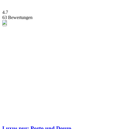
4.7
63 Bewertungen
Luxus pur: Porto und Douro