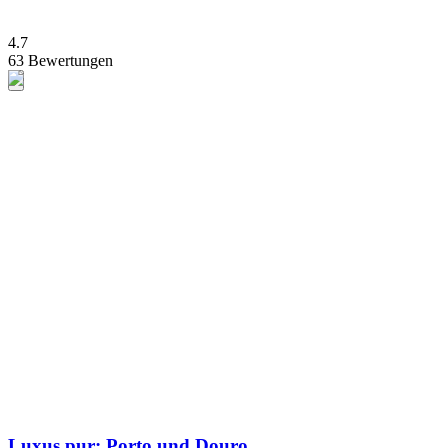
4.7
63 Bewertungen
Luxus pur: Porto und Douro