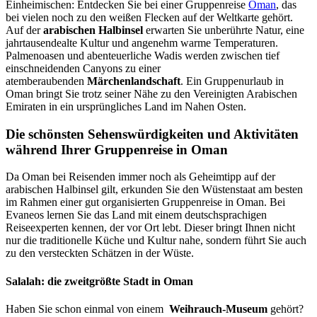
Einheimischen: Entdecken Sie bei einer Gruppenreise
Oman
, das
bei vielen noch zu den weißen Flecken auf der Weltkarte gehört.
Auf der
arabischen Halbinsel
erwarten Sie unberührte Natur, eine
jahrtausendealte Kultur und angenehm warme Temperaturen.
Palmenoasen und abenteuerliche Wadis werden zwischen tief
einschneidenden Canyons zu einer
atemberaubenden
Märchenlandschaft
. Ein Gruppenurlaub in
Oman bringt Sie trotz seiner Nähe zu den Vereinigten Arabischen
Emiraten in ein ursprüngliches Land im Nahen Osten.
Die schönsten Sehenswürdigkeiten und Aktivitäten
während Ihrer Gruppenreise in Oman
Da Oman bei Reisenden immer noch als Geheimtipp auf der
arabischen Halbinsel gilt, erkunden Sie den Wüstenstaat am besten
im Rahmen einer gut organisierten Gruppenreise in Oman. Bei
Evaneos lernen Sie das Land mit einem deutschsprachigen
Reiseexperten kennen, der vor Ort lebt. Dieser bringt Ihnen nicht
nur die traditionelle Küche und Kultur nahe, sondern führt Sie auch
zu den versteckten Schätzen in der Wüste.
Salalah: die zweitgrößte Stadt in Oman
Haben Sie schon einmal von einem
Weihrauch-Museum
gehört?