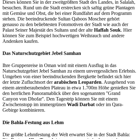
Dieses können Sie in der zweitgrößten Stadt des Landes, in Salalah,
besuchen. Rund um die Stadt erstrecken sich saftig grüne Plantagen
mit Gemüse und Obst, die bei einer Rundfahrt auf dem Programm
stehen. Die beeindruckende Sultan Qaboos Moschee gehört
genauso zu den beliebtesten Fotomotiven der Stadt wie auch der
Palast Seiner Majestät des Sultans und der alte
Haffah Souk
. Hier
können Sie zum Beispiel hochwertigen Weihrauch und andere
Andenken kaufen.
Das Naturschutzgebiet Jebel Samhan
Ihre Gruppenreise in Oman wird mit einem Ausflug in das
Naturschutzgebiet Jebel Samhan zu einem unvergesslichen Erlebnis.
Umgeben von einer beeindruckenden Bergkette befindet sich hier
der letzte Zufluchtsort der
arabischen Leoparden
. Ausgehend von
einem atemberaubenden Plateau in etwa 1.700m Höhe genießen Sie
den herrlichen Panoramablick über den sogenannten ''Grand
Canyon von Dhofar''. Den Tagestrip können Sie mit einem
Zwischenstopp im immergrünen
Wadi Darbat
oder im Qara-
Gebirge kombinieren.
Die Bahla-Festung aus Lehm
Die größte Lehmfestung der Welt erwartet Sie in der Stadt Bahla: