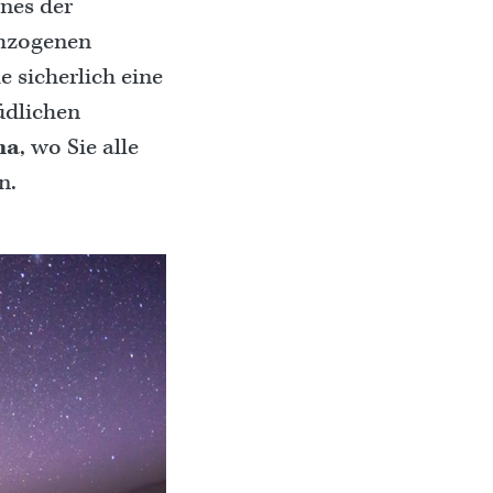
ines der
chzogenen
 sicherlich eine
üdlichen
na
, wo Sie alle
n.