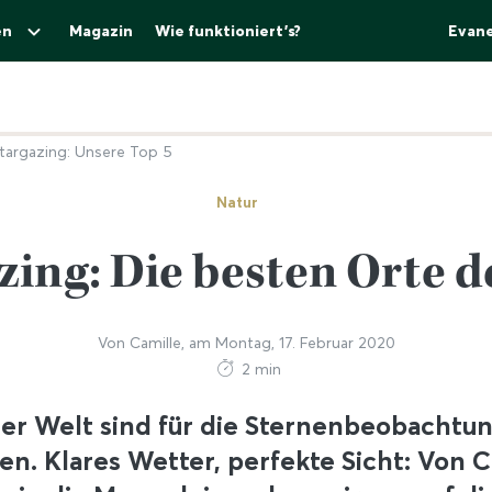
en
Magazin
Wie funktioniert's?
Evan
targazing: Unsere Top 5
Natur
zing: Die besten Orte d
Von
Camille
, am
Montag, 17. Februar 2020
2 min
der Welt sind für die Sternenbeobachtu
en. Klares Wetter, perfekte Sicht: Von C