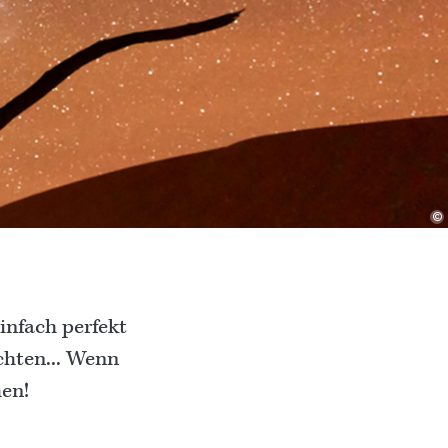
©
infach perfekt
chten... Wenn
hen!