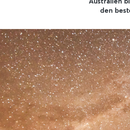
Australien b
den best