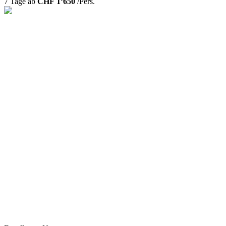
7 Tage ab
CHF 1’650
/Pers.