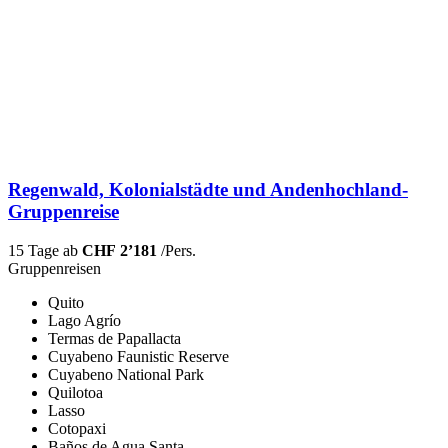
Regenwald, Kolonialstädte und Andenhochland-
Gruppenreise
15 Tage ab
CHF 2’181
/Pers.
Gruppenreisen
Quito
Lago Agrío
Termas de Papallacta
Cuyabeno Faunistic Reserve
Cuyabeno National Park
Quilotoa
Lasso
Cotopaxi
Baños de Agua Santa