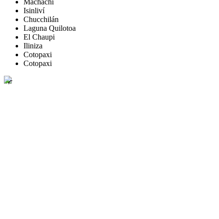
Machachi
Isinliví
Chucchilán
Laguna Quilotoa
El Chaupi
Iliniza
Cotopaxi
Cotopaxi