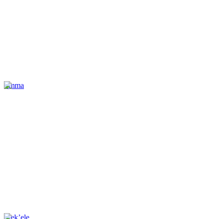
Jimma
Mek’ele