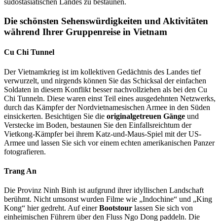
südostasiatischen Landes zu bestaunen.
Die schönsten Sehenswürdigkeiten und Aktivitäten
während Ihrer Gruppenreise in Vietnam
Cu Chi Tunnel
Der Vietnamkrieg ist im kollektiven Gedächtnis des Landes tief
verwurzelt, und nirgends können Sie das Schicksal der einfachen
Soldaten in diesem Konflikt besser nachvollziehen als bei den Cu
Chi Tunneln. Diese waren einst Teil eines ausgedehnten Netzwerks,
durch das Kämpfer der Nordvietnamesischen Armee in den Süden
einsickerten. Besichtigen Sie die
originalgetreuen Gänge
und
Verstecke im Boden, bestaunen Sie den Einfallsreichtum der
Vietkong-Kämpfer bei ihrem Katz-und-Maus-Spiel mit der US-
Armee und lassen Sie sich vor einem echten amerikanischen Panzer
fotografieren.
Trang An
Die Provinz Ninh Binh ist aufgrund ihrer idyllischen Landschaft
berühmt. Nicht umsonst wurden Filme wie „Indochine“ und „King
Kong“ hier gedreht. Auf einer
Bootstour
lassen Sie sich von
einheimischen Führern über den Fluss Ngo Dong paddeln. Die