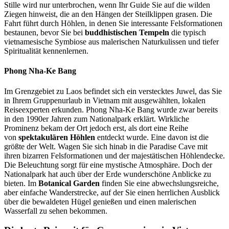
Stille wird nur unterbrochen, wenn Ihr Guide Sie auf die wilden
Ziegen hinweist, die an den Hängen der Steilklippen grasen. Die
Fahrt führt durch Höhlen, in denen Sie interessante Felsformationen
bestaunen, bevor Sie bei
buddhistischen Tempeln
die typisch
vietnamesische Symbiose aus malerischen Naturkulissen und tiefer
Spiritualität kennenlernen.
Phong Nha-Ke Bang
Im Grenzgebiet zu Laos befindet sich ein verstecktes Juwel, das Sie
in Ihrem Gruppenurlaub in Vietnam mit ausgewählten, lokalen
Reiseexperten erkunden. Phong Nha-Ke Bang wurde zwar bereits
in den 1990er Jahren zum Nationalpark erklärt. Wirkliche
Prominenz bekam der Ort jedoch erst, als dort eine Reihe
von
spektakulären Höhlen
entdeckt wurde. Eine davon ist die
größte der Welt. Wagen Sie sich hinab in die Paradise Cave mit
ihren bizarren Felsformationen und der majestätischen Höhlendecke.
Die Beleuchtung sorgt für eine mystische Atmosphäre. Doch der
Nationalpark hat auch über der Erde wunderschöne Anblicke zu
bieten. Im
Botanical Garden
finden Sie eine abwechslungsreiche,
aber einfache Wanderstrecke, auf der Sie einen herrlichen Ausblick
über die bewaldeten Hügel genießen und einen malerischen
Wasserfall zu sehen bekommen.