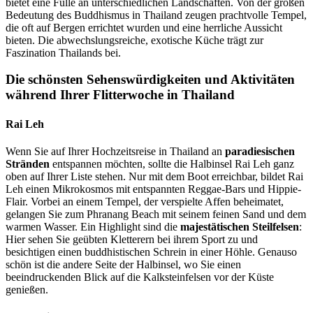
bietet eine Fülle an unterschiedlichen Landschaften. Von der großen
Bedeutung des Buddhismus in Thailand zeugen prachtvolle Tempel,
die oft auf Bergen errichtet wurden und eine herrliche Aussicht
bieten. Die abwechslungsreiche, exotische Küche trägt zur
Faszination Thailands bei.
Die schönsten Sehenswürdigkeiten und Aktivitäten
während Ihrer Flitterwoche in Thailand
Rai Leh
Wenn Sie auf Ihrer Hochzeitsreise in Thailand an
paradiesischen
Stränden
entspannen möchten, sollte die Halbinsel Rai Leh ganz
oben auf Ihrer Liste stehen. Nur mit dem Boot erreichbar, bildet Rai
Leh einen Mikrokosmos mit entspannten Reggae-Bars und Hippie-
Flair. Vorbei an einem Tempel, der verspielte Affen beheimatet,
gelangen Sie zum Phranang Beach mit seinem feinen Sand und dem
warmen Wasser. Ein Highlight sind die
majestätischen Steilfelsen
:
Hier sehen Sie geübten Kletterern bei ihrem Sport zu und
besichtigen einen buddhistischen Schrein in einer Höhle. Genauso
schön ist die andere Seite der Halbinsel, wo Sie einen
beeindruckenden Blick auf die Kalksteinfelsen vor der Küste
genießen.