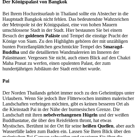
Der Königspalast von Bangkok
Bei Ihrem Hochzeitsurlaub in Thailand sollte ein Abstecher in die
Hauptstadt Bangkok nicht fehlen. Das bedeutendste Wahrzeichen
der Metropole ist der Königspalast, eine von hohen Mauern
umschlossene Stadt in der Stadt. Hier bestaunen Sie bei einem
Besuch der
goldenen Paläste
und Tempel die einstige Pracht der
Könige von Siam. Zu den Highlights gehören der mit unzähligen
bunten Porzellanplättchen geschmückte Tempel des
Smaragd-
Buddha
und die detaillierten Wandmalereien im Inneren der
Palastmauer. Vergessen Sie nicht, auch einen Blick auf den Chakri
Maha Prasat zu werfen, einen opulenten Palast, der zum
hundertjährigen Jubiläum der Stadt errichtet wurde.
Pai
Der Norden Thailands gehört immer noch zu den Geheimtipps unter
Urlaubern. Wenn Sie jedoch Ihre Flitterwochen inmitten malerischer
Landschaften verbringen möchten, gibt es keinen besseren Ort als
die Kleinstadt Pai in der Nähe der burmesischen Grenze. Die
Landschaft mit ihren
nebelverhangenen Hügeln
und der weißen
Buddhastatue, die über den Reisfeldern thront, hat etwas
Mystisches. Berühmt ist der Ort für seine
heißen Quellen
, aber auch
Wasserfälle laden zum Baden ein. Lassen Sie Ihren Blick über den
malerischen Pai-Canyon schweifen und spazieren Sie über die