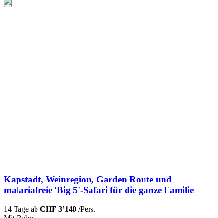
Kapstadt, Weinregion, Garden Route und
malariafreie 'Big 5'-Safari für die ganze Familie
14 Tage ab
CHF 3’140
/Pers.
Mit Baby