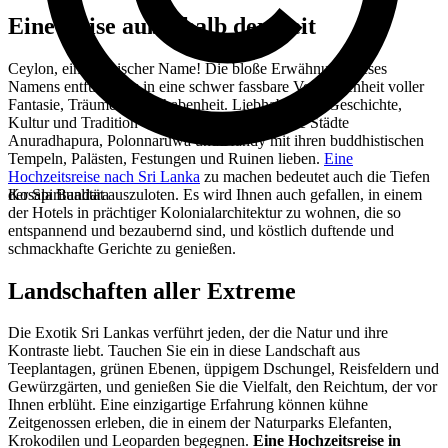
Eine Reise außerhalb der Zeit
Ceylon, ein mythischer Name! Die bloße Erwähnung dieses
Namens entführt uns in eine schwer fassbare Vergangenheit voller
Fantasie, Träume und Erhabenheit. Liebhaber von Geschichte,
Kultur und Tradition werden unter anderem die Städte
Anuradhapura, Polonnaruwa und Kandy mit ihren buddhistischen
Tempeln, Palästen, Festungen und Ruinen lieben.
Eine
Hochzeitsreise nach Sri Lanka
zu machen bedeutet auch die Tiefen
der Spiritualität auszuloten. Es wird Ihnen auch gefallen, in einem
Kosala Bandara
der Hotels in prächtiger Kolonialarchitektur zu wohnen, die so
entspannend und bezaubernd sind, und köstlich duftende und
schmackhafte Gerichte zu genießen.
Landschaften aller Extreme
Die Exotik Sri Lankas verführt jeden, der die Natur und ihre
Kontraste liebt. Tauchen Sie ein in diese Landschaft aus
Teeplantagen, grünen Ebenen, üppigem Dschungel, Reisfeldern und
Gewürzgärten, und genießen Sie die Vielfalt, den Reichtum, der vor
Ihnen erblüht. Eine einzigartige Erfahrung können kühne
Zeitgenossen erleben, die in einem der Naturparks Elefanten,
Krokodilen und Leoparden begegnen.
Eine Hochzeitsreise in