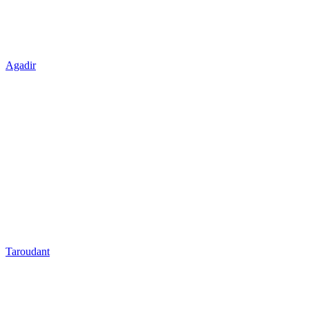
Agadir
Taroudant