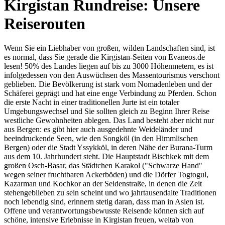
Kirgistan Rundreise: Unsere
Reiserouten
Wenn Sie ein Liebhaber von großen, wilden Landschaften sind, ist
es normal, dass Sie gerade die Kirgistan-Seiten von Evaneos.de
lesen! 50% des Landes liegen auf bis zu 3000 Höhenmetern, es ist
infolgedessen von den Auswüchsen des Massentourismus verschont
geblieben. Die Bevölkerung ist stark vom Nomadenleben und der
Schäferei geprägt und hat eine enge Verbindung zu Pferden. Schon
die erste Nacht in einer traditionellen Jurte ist ein totaler
Umgebungswechsel und Sie sollten gleich zu Beginn Ihrer Reise
westliche Gewohnheiten ablegen. Das Land besteht aber nicht nur
aus Bergen: es gibt hier auch ausgedehnte Weideländer und
beeindruckende Seen, wie den Songköl (in den Himmlischen
Bergen) oder die Stadt Yssykköl, in deren Nähe der Burana-Turm
aus dem 10. Jahrhundert steht. Die Hauptstadt Bischkek mit dem
großen Osch-Basar, das Städtchen Karakol ("Schwarze Hand"
wegen seiner fruchtbaren Ackerböden) und die Dörfer Togtogul,
Kazarman und Kochkor an der Seidenstraße, in denen die Zeit
stehengeblieben zu sein scheint und wo jahrtausendalte Traditionen
noch lebendig sind, erinnern stetig daran, dass man in Asien ist.
Offene und verantwortungsbewusste Reisende können sich auf
schöne, intensive Erlebnisse in Kirgistan freuen, weitab von