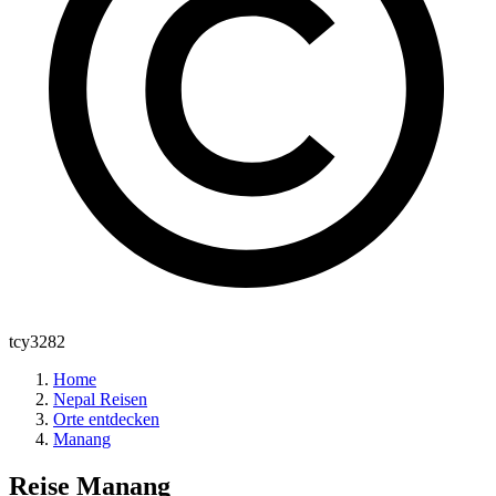
tcy3282
Home
Nepal Reisen
Orte entdecken
Manang
Reise
Manang