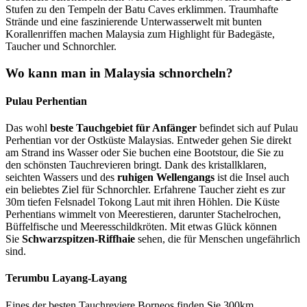
Stufen zu den Tempeln der Batu Caves erklimmen. Traumhafte
Strände und eine faszinierende Unterwasserwelt mit bunten
Korallenriffen machen Malaysia zum Highlight für Badegäste,
Taucher und Schnorchler.
Wo kann man in Malaysia schnorcheln?
Pulau Perhentian
Das wohl
beste Tauchgebiet für Anfänger
befindet sich auf Pulau
Perhentian vor der Ostküste Malaysias. Entweder gehen Sie direkt
am Strand ins Wasser oder Sie buchen eine Bootstour, die Sie zu
den schönsten Tauchrevieren bringt. Dank des kristallklaren,
seichten Wassers und des
ruhigen Wellengangs
ist die Insel auch
ein beliebtes Ziel für Schnorchler. Erfahrene Taucher zieht es zur
30m tiefen Felsnadel Tokong Laut mit ihren Höhlen. Die Küste
Perhentians wimmelt von Meerestieren, darunter Stachelrochen,
Büffelfische und Meeresschildkröten. Mit etwas Glück können
Sie
Schwarzspitzen-Riffhaie
sehen, die für Menschen ungefährlich
sind.
Terumbu Layang-Layang
Eines der besten Tauchreviere Borneos finden Sie 300km