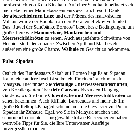
nordwestlich von Kota Kinabalu. Auf einer Sandbank befindet sich
hier neben einer Marinebasis ein einziges Tauchresort. Dank
der
abgeschiedenen Lage
und der Präsenz des malaysischen
Militärs wurde der Raubbau an den Korallen effektiv verhindert.
Das „Juwel der Sandbänke Borneos“ bietet beste Bedingungen, um
große Tiere wie
Hammerhaie, Mantarochen und
Meeresschildkröten
zu sehen. Auch ausgedehnte Schwärme von
Hechten sind hier zuhause. Zwischen April und Mai besteht
außerdem eine große Chance,
Walhaie
zu Gesicht zu bekommen.
Pulau Sipadan
Östlich des Bundesstaats Sabah auf Borneo liegt Palau Sipadan.
Kaum eine andere Insel ist so beliebt für einen Tauchurlaub in
Malaysia. Hier finden Sie
vielfältige Unterwasserlandschaften
,
von Korallengärten über
tiefe Canyons
bis zu den Hanging
Gardens, wo Sie bunte
Clownfische und Meeresschildkröten
zu
sehen bekommen. Auch Riffhaie, Barracudas und mehr als 1m
große Büffelkopf-Papageifische nennen die Gewässer vor Pulau
Sipadan ihr Zuhause. Egal, wo Sie in Malaysia tauchen und
schnorcheln möchten – ausgewählte lokale Reiseexperten haben
wertvolle Tipps für Sie, die Ihre Unterwasser-Ausflüge
unvergesslich machen.