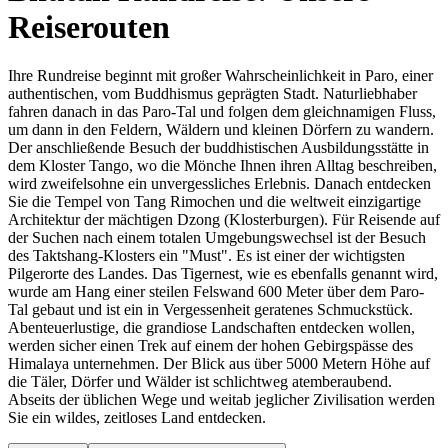
Reiserouten
Ihre Rundreise beginnt mit großer Wahrscheinlichkeit in Paro, einer
authentischen, vom Buddhismus geprägten Stadt. Naturliebhaber
fahren danach in das Paro-Tal und folgen dem gleichnamigen Fluss,
um dann in den Feldern, Wäldern und kleinen Dörfern zu wandern.
Der anschließende Besuch der buddhistischen Ausbildungsstätte in
dem Kloster Tango, wo die Mönche Ihnen ihren Alltag beschreiben,
wird zweifelsohne ein unvergessliches Erlebnis. Danach entdecken
Sie die Tempel von Tang Rimochen und die weltweit einzigartige
Architektur der mächtigen Dzong (Klosterburgen). Für Reisende auf
der Suchen nach einem totalen Umgebungswechsel ist der Besuch
des Taktshang-Klosters ein "Must". Es ist einer der wichtigsten
Pilgerorte des Landes. Das Tigernest, wie es ebenfalls genannt wird,
wurde am Hang einer steilen Felswand 600 Meter über dem Paro-
Tal gebaut und ist ein in Vergessenheit geratenes Schmuckstück.
Abenteuerlustige, die grandiose Landschaften entdecken wollen,
werden sicher einen Trek auf einem der hohen Gebirgspässe des
Himalaya unternehmen. Der Blick aus über 5000 Metern Höhe auf
die Täler, Dörfer und Wälder ist schlichtweg atemberaubend.
Abseits der üblichen Wege und weitab jeglicher Zivilisation werden
Sie ein wildes, zeitloses Land entdecken.