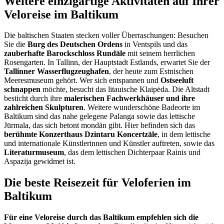
Weitere einzigartige Aktivitäten auf Ihrer
Veloreise im Baltikum
Die baltischen Staaten stecken voller Überraschungen: Besuchen
Sie die
Burg des Deutschen Ordens
in Ventspils und das
zauberhafte Barockschloss Rundāle
mit seinem herrlichen
Rosengarten. In Tallinn, der Hauptstadt Estlands, erwartet Sie der
Tallinner Wasserflugzeughafen
, der heute zum Estnischen
Meeresmuseum gehört. Wer sich entspannen und
Ostseeluft
schnappen
möchte, besucht das litauische Klaipėda. Die Altstadt
besticht durch ihre
malerischen Fachwerkhäuser und ihre
zahlreichen Skulpturen
. Weitere wunderschöne Badeorte im
Baltikum sind das nahe gelegene Palanga sowie das lettische
Jūrmala, das sich betont mondän gibt. Hier befinden sich das
berühmte Konzerthaus Dzintaru Koncertzāle
, in dem lettische
und internationale
Künstlerinnen und Künstler
auftreten, sowie das
Literaturmuseum
, das dem lettischen Dichterpaar Rainis und
Aspazija gewidmet ist.
Die beste Reisezeit für Veloferien im
Baltikum
Für eine Veloreise durch das Baltikum empfehlen sich die