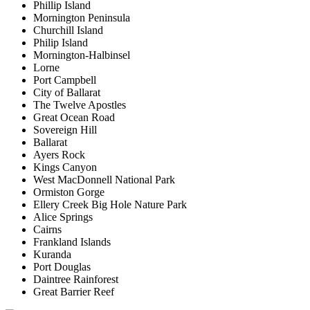
Phillip Island
Mornington Peninsula
Churchill Island
Philip Island
Mornington-Halbinsel
Lorne
Port Campbell
City of Ballarat
The Twelve Apostles
Great Ocean Road
Sovereign Hill
Ballarat
Ayers Rock
Kings Canyon
West MacDonnell National Park
Ormiston Gorge
Ellery Creek Big Hole Nature Park
Alice Springs
Cairns
Frankland Islands
Kuranda
Port Douglas
Daintree Rainforest
Great Barrier Reef